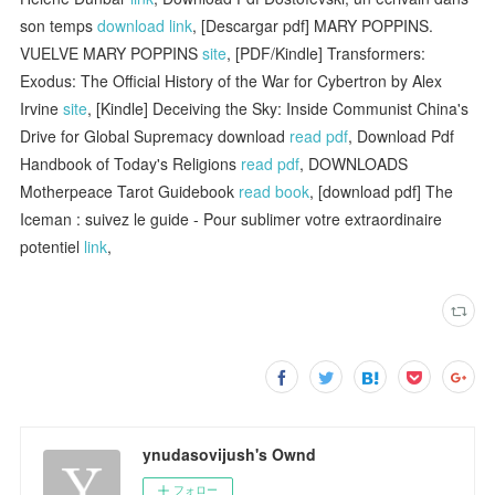
son temps
download link
, [Descargar pdf] MARY POPPINS.
VUELVE MARY POPPINS
site
, [PDF/Kindle] Transformers:
Exodus: The Official History of the War for Cybertron by Alex
Irvine
site
, [Kindle] Deceiving the Sky: Inside Communist China's
Drive for Global Supremacy download
read pdf
, Download Pdf
Handbook of Today's Religions
read pdf
, DOWNLOADS
Motherpeace Tarot Guidebook
read book
, [download pdf] The
Iceman : suivez le guide - Pour sublimer votre extraordinaire
potentiel
link
,
ynudasovijush's Ownd
フォロー