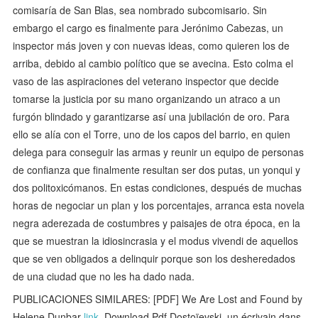
comisaría de San Blas, sea nombrado subcomisario. Sin
embargo el cargo es finalmente para Jerónimo Cabezas, un
inspector más joven y con nuevas ideas, como quieren los de
arriba, debido al cambio político que se avecina. Esto colma el
vaso de las aspiraciones del veterano inspector que decide
tomarse la justicia por su mano organizando un atraco a un
furgón blindado y garantizarse así una jubilación de oro. Para
ello se alía con el Torre, uno de los capos del barrio, en quien
delega para conseguir las armas y reunir un equipo de personas
de confianza que finalmente resultan ser dos putas, un yonqui y
dos politoxicómanos. En estas condiciones, después de muchas
horas de negociar un plan y los porcentajes, arranca esta novela
negra aderezada de costumbres y paisajes de otra época, en la
que se muestran la idiosincrasia y el modus vivendi de aquellos
que se ven obligados a delinquir porque son los desheredados
de una ciudad que no les ha dado nada.
PUBLICACIONES SIMILARES: [PDF] We Are Lost and Found by
Helene Dunbar
link
, Download Pdf Dostoïevski, un écrivain dans