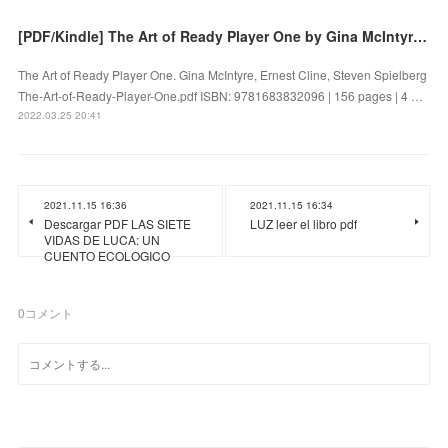
[PDF/Kindle] The Art of Ready Player One by Gina McIntyre, Ernest Cline, Steven Spielberg
The Art of Ready Player One. Gina McIntyre, Ernest Cline, Steven Spielberg
The-Art-of-Ready-Player-One.pdf ISBN: 9781683832096 | 156 pages | 4 …
2022.03.25 20:41
2021.11.15 16:36
2021.11.15 16:34
Descargar PDF LAS SIETE
LUZ leer el libro pdf
VIDAS DE LUCA: UN
CUENTO ECOLOGICO
0
コメント