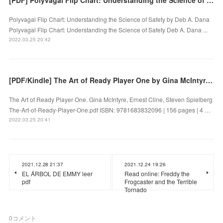
[PDF] Polyvagal Flip Chart: Understanding the Science of Safety download
Polyvagal Flip Chart: Understanding the Science of Safety by Deb A. Dana
Polyvagal Flip Chart: Understanding the Science of Safety Deb A. Dana ...
2022.03.25 20:42
[PDF/Kindle] The Art of Ready Player One by Gina McIntyre, Ernest Cline, Steven Spielberg
The Art of Ready Player One. Gina McIntyre, Ernest Cline, Steven Spielberg
The-Art-of-Ready-Player-One.pdf ISBN: 9781683832096 | 156 pages | 4 …
2022.03.25 20:41
2021.12.28 21:37
2021.12.24 19:26
EL ÁRBOL DE EMMY leer
Read online: Freddy the
pdf
Frogcaster and the Terrible
Tornado
0
コメント