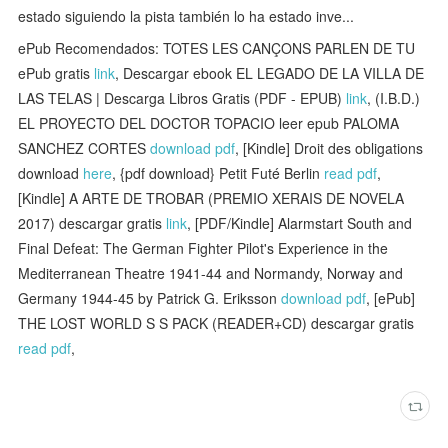
estado siguiendo la pista también lo ha estado inve...
ePub Recomendados: TOTES LES CANÇONS PARLEN DE TU
ePub gratis
link
, Descargar ebook EL LEGADO DE LA VILLA DE
LAS TELAS | Descarga Libros Gratis (PDF - EPUB)
link
, (I.B.D.)
EL PROYECTO DEL DOCTOR TOPACIO leer epub PALOMA
SANCHEZ CORTES
download pdf
, [Kindle] Droit des obligations
download
here
, {pdf download} Petit Futé Berlin
read pdf
,
[Kindle] A ARTE DE TROBAR (PREMIO XERAIS DE NOVELA
2017) descargar gratis
link
, [PDF/Kindle] Alarmstart South and
Final Defeat: The German Fighter Pilot's Experience in the
Mediterranean Theatre 1941-44 and Normandy, Norway and
Germany 1944-45 by Patrick G. Eriksson
download pdf
, [ePub]
THE LOST WORLD S S PACK (READER+CD) descargar gratis
read pdf
,