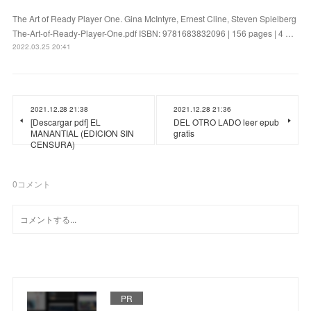
The Art of Ready Player One. Gina McIntyre, Ernest Cline, Steven Spielberg
The-Art-of-Ready-Player-One.pdf ISBN: 9781683832096 | 156 pages | 4 …
2022.03.25 20:41
2021.12.28 21:38
2021.12.28 21:36
[Descargar pdf] EL
DEL OTRO LADO leer epub
MANANTIAL (EDICION SIN
gratis
CENSURA)
0
コメント
PR