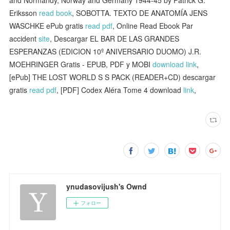
and Normandy, Norway and Germany 1944-45 by Patrick G.
Eriksson
read book
, SOBOTTA. TEXTO DE ANATOMÍA JENS
WASCHKE ePub gratis
read pdf
, Online Read Ebook Par
accident
site
, Descargar EL BAR DE LAS GRANDES
ESPERANZAS (EDICION 10º ANIVERSARIO DUOMO) J.R.
MOEHRINGER Gratis - EPUB, PDF y MOBI
download link
,
[ePub] THE LOST WORLD S S PACK (READER+CD) descargar
gratis
read pdf
, [PDF] Codex Aléra Tome 4 download
link
,
ynudasovijush's Ownd
フォロー