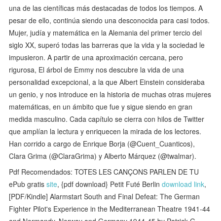
una de las científicas más destacadas de todos los tiempos. A
pesar de ello, continúa siendo una desconocida para casi todos.
Mujer, judía y matemática en la Alemania del primer tercio del
siglo XX, superó todas las barreras que la vida y la sociedad le
impusieron. A partir de una aproximación cercana, pero
rigurosa, El árbol de Emmy nos descubre la vida de una
personalidad excepcional, a la que Albert Einstein consideraba
un genio, y nos introduce en la historia de muchas otras mujeres
matemáticas, en un ámbito que fue y sigue siendo en gran
medida masculino. Cada capítulo se cierra con hilos de Twitter
que amplían la lectura y enriquecen la mirada de los lectores.
Han corrido a cargo de Enrique Borja (@Cuent_Cuanticos),
Clara Grima (@ClaraGrima) y Alberto Márquez (@twalmar).
Pdf Recomendados: TOTES LES CANÇONS PARLEN DE TU
ePub gratis
site
, {pdf download} Petit Futé Berlin
download link
,
[PDF/Kindle] Alarmstart South and Final Defeat: The German
Fighter Pilot's Experience in the Mediterranean Theatre 1941-44